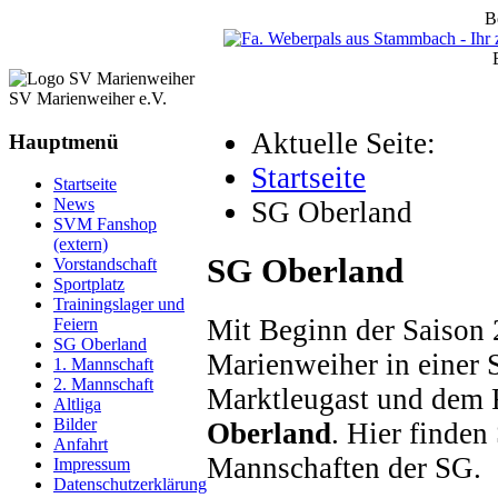
B
SV Marienweiher e.V.
Aktuelle Seite:
Hauptmenü
Startseite
Startseite
News
SG Oberland
SVM Fanshop
(extern)
SG Oberland
Vorstandschaft
Sportplatz
Trainingslager und
Mit Beginn der Saison 
Feiern
SG Oberland
Marienweiher in einer 
1. Mannschaft
2. Mannschaft
Marktleugast und dem
Altliga
Bilder
Oberland
. Hier finden
Anfahrt
Mannschaften der SG.
Impressum
Datenschutzerklärung