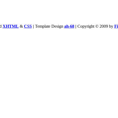
id
XHTML
&
CSS
|
Template Design
ah-68
|
Copyright © 2009 by
F