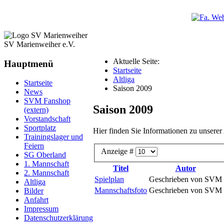
SV Marienweiher e.V.
Aktuelle Seite:
Hauptmenü
Startseite
Altliga
Startseite
Saison 2009
News
SVM Fanshop
Saison 2009
(extern)
Vorstandschaft
Sportplatz
Hier finden Sie Informationen zu unserer 
Trainingslager und
Feiern
Anzeige #
SG Oberland
1. Mannschaft
Titel
Autor
2. Mannschaft
Spielplan
Geschrieben von SVM
Altliga
Mannschaftsfoto
Geschrieben von SVM
Bilder
Anfahrt
Impressum
Datenschutzerklärung