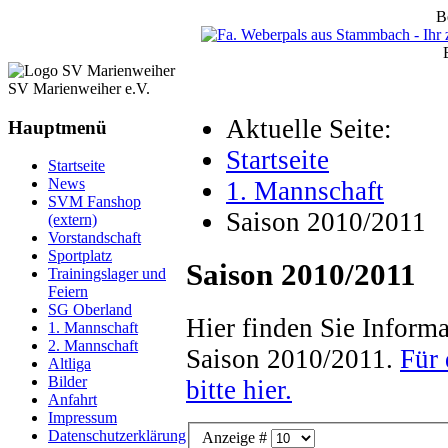
B
SV Marienweiher e.V.
Aktuelle Seite:
Hauptmenü
Startseite
Startseite
News
1. Mannschaft
SVM Fanshop
Saison 2010/2011
(extern)
Vorstandschaft
Sportplatz
Saison 2010/2011
Trainingslager und
Feiern
SG Oberland
Hier finden Sie Informa
1. Mannschaft
2. Mannschaft
Saison 2010/2011.
Für 
Altliga
Bilder
bitte hier.
Anfahrt
Impressum
Datenschutzerklärung
Anzeige #