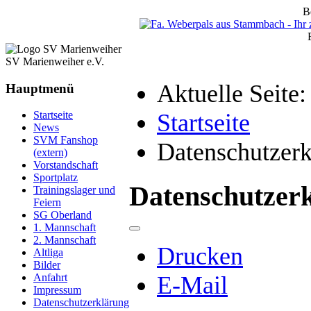
B
SV Marienweiher e.V.
Aktuelle Seite
Hauptmenü
Startseite
Startseite
News
SVM Fanshop
Datenschutzerk
(extern)
Vorstandschaft
Sportplatz
Datenschutzer
Trainingslager und
Feiern
SG Oberland
1. Mannschaft
2. Mannschaft
Drucken
Altliga
Bilder
E-Mail
Anfahrt
Impressum
Datenschutzerklärung